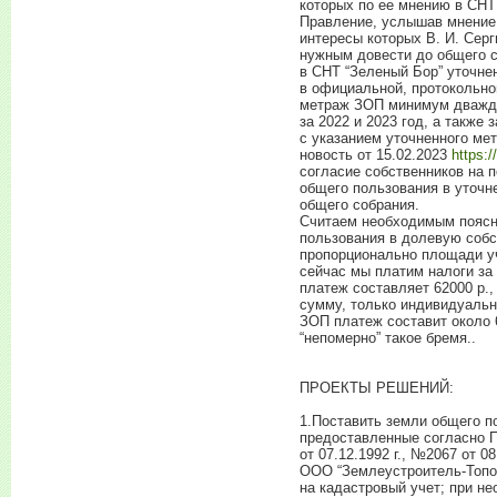
которых по ее мнению в СНТ
Правление, услышав мнение 
интересы которых В. И. Сер
нужным довести до общего с
в СНТ “Зеленый Бор” уточне
в официальной, протокольно
метраж ЗОП минимум дважды
за 2022 и 2023 год, а также
с указанием уточненного ме
новость от 15.02.2023
https:/
согласие собственников на 
общего пользования в уточн
общего собрания.
Считаем необходимым поясни
пользования в долевую собс
пропорционально площади уч
сейчас мы платим налоги за 
платеж составляет 62000 р.,
сумму, только индивидуальн
ЗОП платеж составит около 6
“непомерно” такое бремя..
ПРОЕКТЫ РЕШЕНИЙ:
1.Поставить земли общего п
предоставленные согласно 
от 07.12.1992 г., №2067 от 08
ООО “Землеустроитель-Топог
на кадастровый учет; при н