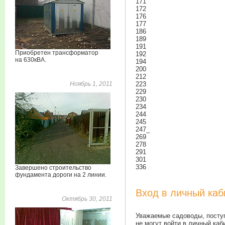
171
172
176
177
186
189
191
Приобретен трансформатор
192
на 630кВА.
194
200
212
Ноябрь 1, 2011
223
229
230
234
244
245
247_
269
278
291
301
336
Завершено строительство
фундамента дороги на 2 линии.
Вход в личный каб
Октябрь 30, 2011
Уважаемые садоводы, поступ
не могут войти в личный ка