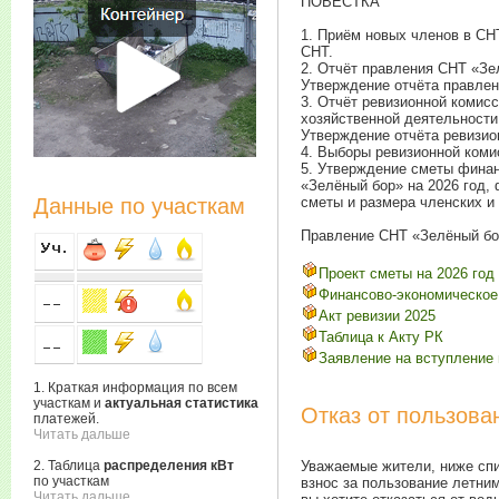
ПОВЕСТКА
1. Приём новых членов в СН
СНТ.
2. Отчёт правления СНТ «Зел
Утверждение отчёта правлен
3. Отчёт ревизионной комисс
хозяйственной деятельности
Утверждение отчёта ревизио
4. Выборы ревизионной коми
5. Утверждение сметы фина
«Зелёный бор» на 2026 год,
Данные по участкам
сметы и размера членских и 
Правление СНТ «Зелёный бо
Проект сметы на 2026 год
Финансово-экономическое
Акт ревизии 2025
Таблица к Акту РК
Заявление на вступление
1. Краткая информация по всем
участкам и
актуальная статистика
Отказ от пользов
платежей.
Читать дальше
2. Таблица
распределения кВт
Уважаемые жители, ниже спи
по участкам
взнос за пользование летни
Читать дальше