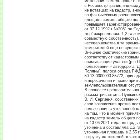
межевания земель общего п
в Росреестр границ индивид
не вставших на кадастр, вно
по фактическому расположе
площадь земель общего поль
превышает зарегистрирован
от 07.12.1992 г №2031 за С
Бор” закреплялось 1,2 га з
совместную собственность).
несовершенства в те времен
измерителей еще не существо
Внешние фактические границ
соответствуют кадастровым
примыкающие участки (р-н П
пользования – автодорога, 
Поляны”, полоса отвода РЖД,
50:13:0000000:85772, прина
и пересечения и право прит
землепользователями отсут
В процессе предварительног
рассматривается в Пушкинск
В. И. Сергиеня, собственник
свои возражения против пос
пользования с уточненной 
на том, что в момент принят
на кадастр земель общего п
от 13.06.2021 года площадь
уточнена и составляла 1,2 г
уточненная площадь в 2,55 
нагрузку на жителей, в час