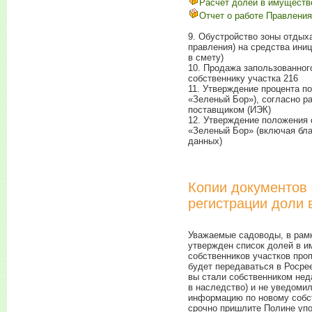
Расчет долей в имуществ
Отчет о работе Правления
9. Обустройство зоны отдыха
правления) на средства ини
в смету)
10. Продажа запользованного
собственнику участка 216
11. Утверждение процента п
«Зеленый Бор»), согласно 
поставщиком (ИЭК)
12. Утверждение положения
«Зеленый Бор» (включая бла
данных)
Копии документов 
регистрации доли
Уважаемые садоводы, в рамк
утвержден список долей в 
собственников участков про
будет передаваться в Росре
вы стали собственником неда
в наследство) и не уведоми
информацию по новому собст
срочно пришлите Полине уп