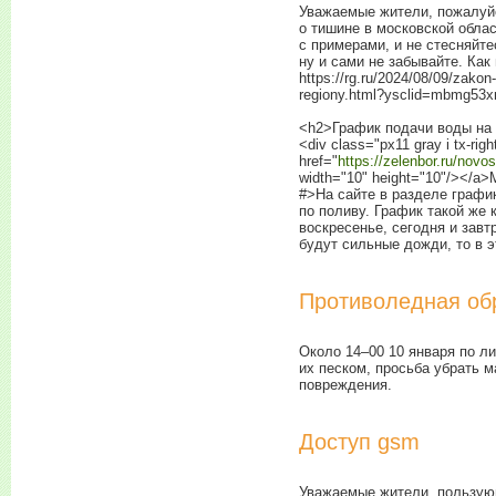
Уважаемые жители, пожалуйс
о тишине в московской обла
с примерами, и не стесняйт
ну и сами не забывайте. Как
https://rg.ru/2024/08/09/zako
regiony.html?ysclid=mbmg53x
<h2>График подачи воды на 
<div class="px11 gray i tx-rig
href="
https://zelenbor.ru/novo
width="10" height="10"/></a>
#>На сайте в разделе граф
по поливу. График такой же 
воскресенье, сегодня и завт
будут сильные дожди, то в э
Противоледная об
Около
14–00
10 января по ли
их песком, просьба убрать 
повреждения.
Доступ gsm
Уважаемые жители, пользующ