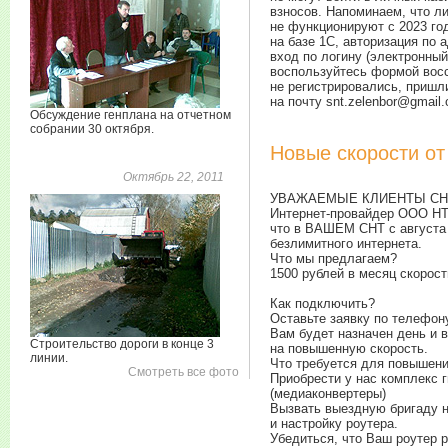
взносов. Напоминаем, что л
не функционируют с 2023 го
на базе 1С, авторизация по 
вход по логину (электронный
воспользуйтесь формой вос
не регистрировались, пришл
на почту snt.zelenbor@gmail
Обсуждение генплана на отчетном
собрании 30 октября.
Новые скорости о
Октябрь 22, 2011
УВАЖАЕМЫЕ КЛИЕНТЫ СН
Интернет-провайдер ООО Н
что в ВАШЕМ СНТ с августа
безлимитного интернета.
Что мы предлагаем?
1500 рублей в месяц скорост
Как подключить?
Оставьте заявку по телефо
Вам будет назначен день и 
Строительство дороги в конце 3
на повышенную скорость.
линии.
Что требуется для повышени
Смотреть все фото
Приобрести у нас комплекс 
(медиаконвертеры)
Вызвать выездную бригаду н
и настройку роутера.
Убедиться, что Ваш роутер р