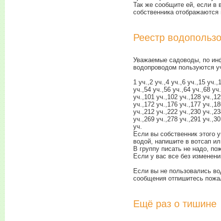
Так же сообщите ей, если в
собственника отображаются 
Реестр водопользо
Уважаемые садоводы, по ин
водопроводом пользуются уч
1 уч.,2 уч.,4 уч.,6 уч.,15 уч.,
уч.,54 уч.,56 уч.,64 уч.,68 уч
уч.,101 уч.,102 уч.,128 уч.,12
уч.,172 уч.,176 уч.,177 уч.,18
уч.,212 уч.,222 уч.,230 уч.,23
уч.,269 уч.,278 уч.,291 уч.,30
уч.
Если вы собственник этого у
водой, напишите в вотсап и
В группу писать не надо, по
Если у вас все без изменени
Если вы не пользовались вод
сообщения отпишитесь пожа
Ещё раз о тишине