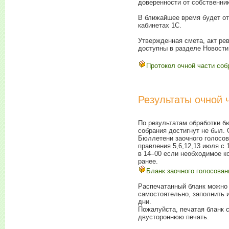
доверенности от собственник
В ближайшее время будет о
кабинетах 1С.
Утвержденная смета, акт ре
доступны в разделе Новости н
Протокол очной части соб
Результаты очной 
По результатам обработки б
собрания достигнут не был.
Бюллетени заочного голосов
правления 5,6,12,13 июля с 
в
14–00
если необходимое ко
ранее.
Бланк заочного голосован
Распечатанный бланк можно 
самостоятельно, заполнить 
дни.
Пожалуйста, печатая бланк 
двустороннюю печать.