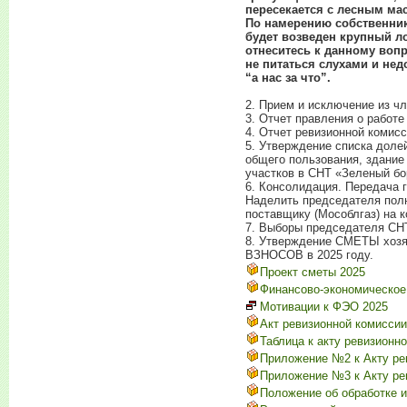
пересекается с лесным ма
По намерению собственник
будет возведен крупный ло
отнеситесь к данному воп
не питаться слухами и нед
“а нас за что”.
2. Прием и исключение из ч
3. Отчет правления о работе 
4. Отчет ревизионной комисс
5. Утверждение списка доле
общего пользования, здание
участков в СНТ «Зеленый бо
6. Консолидация. Передача 
Наделить председателя пол
поставщику (Мособлгаз) на 
7. Выборы председателя СНТ
8. Утверждение СМЕТЫ хозя
ВЗНОСОВ в 2025 году.
Проект сметы 2025
Финансово-экономическое 
Мотивации к ФЭО 2025
Акт ревизионной комиссии
Таблица к акту ревизионн
Приложение №2 к Акту ре
Приложение №3 к Акту ре
Положение об обработке 