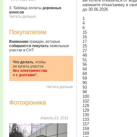
вы хотите отказаться от вод
напишите отказ/заявку в сво
3. Таблица оплаты
дорожных
до 30.06.2026
взносов
Читать дальше
1
4
6
Покупателям
15
16
17
Вниманию
граждан, которые
собираются покупать
земельные
25
участки в СНТ.
27
48
51
Что делать
, чтобы
56
не купить участок
64
без электричества
68
и
с долгами
?..
69
90
Читать дальше
93
98
100
102
Фотохроника
128
129
130
Апрель 23, 2011
133
157
159
169