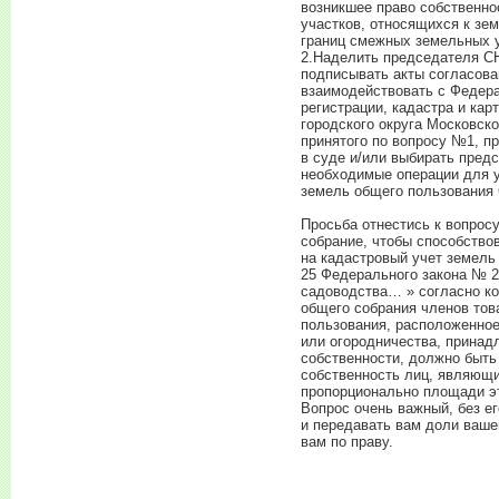
возникшее право собственно
участков, относящихся к зе
границ смежных земельных у
2.Наделить председателя С
подписывать акты согласова
взаимодействовать с Федер
регистрации, кадастра и ка
городского округа Московск
принятого по вопросу №1, п
в суде и/или выбирать пред
необходимые операции для у
земель общего пользования 
Просьба отнестись к вопросу
собрание, чтобы способство
на кадастровый учет земель
25 Федерального закона № 
садоводства… » согласно ко
общего собрания членов то
пользования, расположенное
или огородничества, принад
собственности, должно быт
собственность лиц, являющи
пропорционально площади эт
Вопрос очень важный, без е
и передавать вам доли ваш
вам по праву.