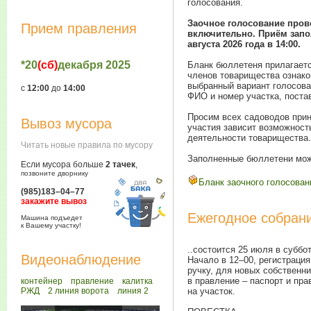
голосования.
Заочное голосование прово
Прием правления
включительно. Приём запо
августа 2026 года в 14:00.
*20
(сб)
декабря 2025
Бланк бюллетеня прилагает
членов товарищества ознако
выбранный вариант голосова
с
12:00
до
14:00
ФИО и номер участка, постав
Просим всех садоводов прин
Вывоз мусора
участия зависит возможност
деятельности товарищества.
Читать новые правила по мусору
Заполненные бюллетени мож
Если мусора больше
2 тачек
,
позвоните дворнику
Бланк заочного голосован
(985)183–04–77
закажите вывоз
Ежегодное собран
Машина подъедет
к Вашему участку!
..состоится 25 июля в суббо
Видеонаблюдение
Начало в
12–00
, регистраци
ручку, для новых собственн
в правление – паспорт и п
контейнер
правление
калитка
РЖД
2 линия ворота
линия 2
на участок.